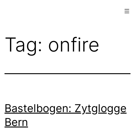
Skip
to
content
www.musings.ch
Tag:
onfire
Bastelbogen: Zytglogge
Bern