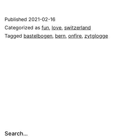
Published
2021-02-16
Categorized as
fun
,
love
,
switzerland
Tagged
bastelbogen
,
bern
,
onfire
,
zytglogge
Search…