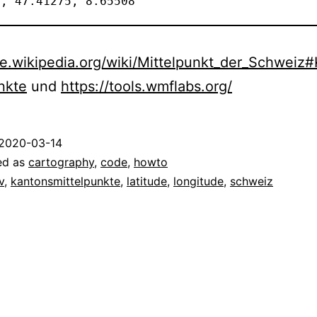
h, 47.41275, 8.65508
de.wikipedia.org/wiki/Mittelpunkt_der_Schweiz
nkte
und
https://tools.wmflabs.org/
2020-03-14
ed as
cartography
,
code
,
howto
v
,
kantonsmittelpunkte
,
latitude
,
longitude
,
schweiz